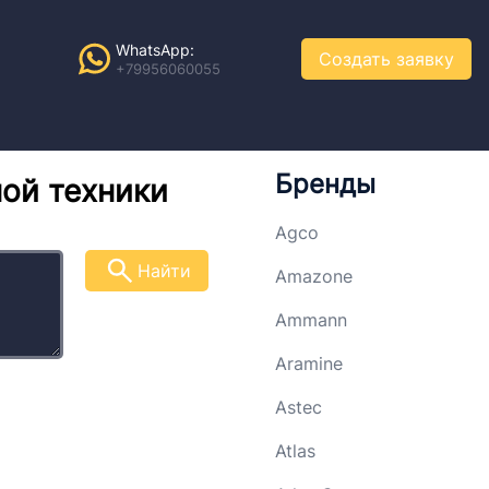
WhatsApp:
Создать заявку
+79956060055
Бренды
ной техники
Agco
Найти
Amazone
Ammann
Aramine
Astec
Atlas