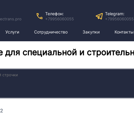
Телефон:
Telegram:
ectrans.pro
+79956060055
+79956060055
Услуги
Сотрудничество
Закупки
Контакты
е для специальной и строитель
92