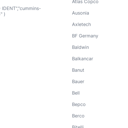
Atlas Copco
 IDENT","cummins-
Ausonia
" )
Axletech
BF Germany
Baldwin
Balkancar
Banut
Bauer
Bell
Bepco
Berco
Bitelli