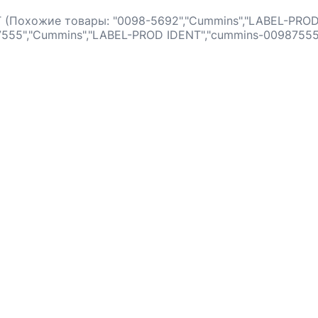
(Похожие товары: "0098-5692","Cummins","LABEL-PROD
555","Cummins","LABEL-PROD IDENT","cummins-00987555