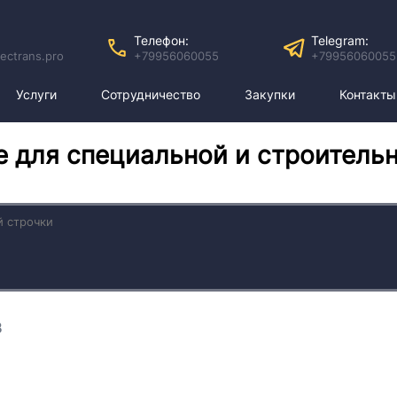
Телефон:
Telegram:
ectrans.pro
+79956060055
+79956060055
Услуги
Сотрудничество
Закупки
Контакты
е для специальной и строитель
3