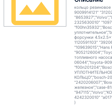
кольцо резиновое 
9009914121" "31202
"8653927","Volvo",
2325630010" "10973
"f00hn35932","Bosc
уплотнительное","
форсунки 4.5x2.5x1
1120591103" "3920
"109639015","Hans 
"9052126004","Toy
топливного насоса
06044","toyota-9
"f00n201204","Bos
УПЛОТНИТЕЛЬНОЕ Д
КОЛЬЦО","bosch-200
"2420206007","Bos
железное","case-81
"947115","Volvo","
4242320010" "a017
)