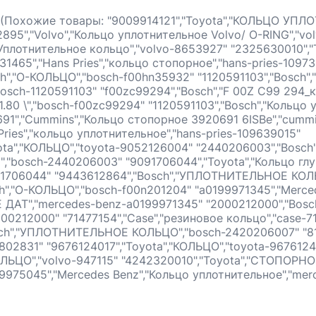
(Похожие товары: "9009914121","Toyota","КОЛЬЦО УПЛО
895","Volvo","Кольцо уплотнительное Volvo/ O-RING","vo
"Уплотнительное кольцо","volvo-8653927" "2325630010","
1465","Hans Pries","кольцо стопорное","hans-pries-1097
h","О-КОЛЬЦО","bosch-f00hn35932" "1120591103","Bosch",
bosch-1120591103" "f00zc99294","Bosch","F 00Z C99 294_
.80 \","bosch-f00zc99294" "1120591103","Bosch","Кольцо 
691","Cummins","Кольцо стопорное 3920691 6ISBe","cumm
Pries","кольцо уплотнительное","hans-pries-109639015"
ota","КОЛЬЦО","toyota-9052126004" "2440206003","Bosch
","bosch-2440206003" "9091706044","Toyota","Кольцо г
091706044" "9443612864","Bosch","УПЛОТНИТЕЛЬНОЕ КОЛ
ch","О-КОЛЬЦО","bosch-f00n201204" "a0199971345","Merc
АТ","mercedes-benz-a0199971345" "2000212000","Bos
0212000" "71477154","Case","резиновое кольцо","case-7
ch","УПЛОТНИТЕЛЬНОЕ КОЛЬЦО","bosch-2420206007" "818
802831" "9676124017","Toyota","КОЛЬЦО","toyota-9676124
КОЛЬЦО","volvo-947115" "4242320010","Toyota","СТОПОРН
9975045","Mercedes Benz","Кольцо уплотнительное","me