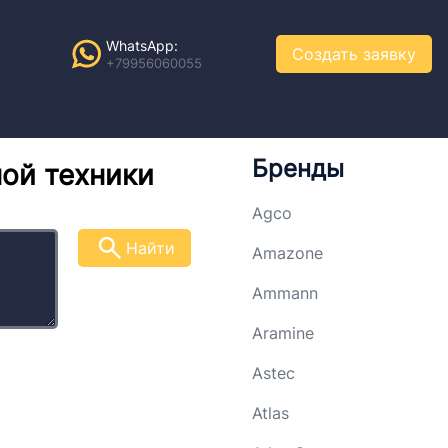
WhatsApp:
Создать заявку
+79956060055
Бренды
ной техники
Agco
Найти
Amazone
Ammann
Aramine
Astec
Atlas