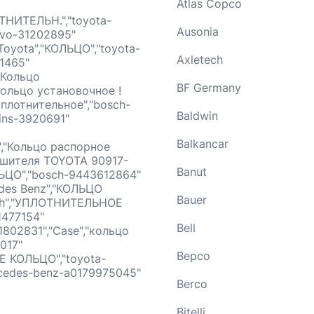
Atlas Copco
ТНИТЕЛЬН.","toyota-
Ausonia
lvo-31202895"
Toyota","КОЛЬЦО","toyota-
Axletech
31465"
"Кольцо
BF Germany
кольцо установочное !
уплотнительное","bosch-
Baldwin
ins-3920691"
Balkancar
","Кольцо распорное
лушителя TOYOTA 90917-
Banut
ЬЦО","bosch-9443612864"
edes Benz","КОЛЬЦО
Bauer
ch","УПЛОТНИТЕЛЬНОЕ
1477154"
Bell
02831","Case","кольцо
017"
Bepco
ОЕ КОЛЬЦО","toyota-
rcedes-benz-a0179975045"
Berco
Bitelli