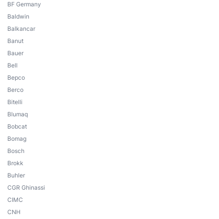
BF Germany
Baldwin
Balkancar
Banut
Bauer
Bell
Bepco
Berco
Bitelli
Blumaq
Bobcat
Bomag
Bosch
Brokk
Buhler
CGR Ghinassi
CIMC
CNH