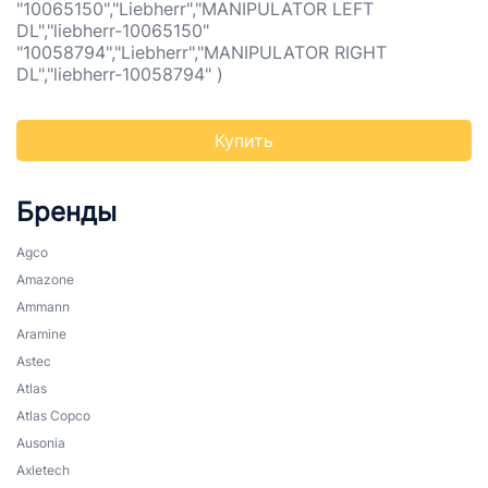
"10065150","Liebherr","MANIPULATOR LEFT
DL","liebherr-10065150"
"10058794","Liebherr","MANIPULATOR RIGHT
DL","liebherr-10058794" )
Купить
Бренды
Agco
Amazone
Ammann
Aramine
Astec
Atlas
Atlas Copco
Ausonia
Axletech