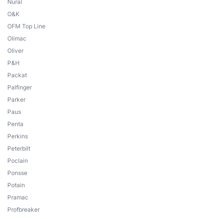
Nural
O&K
OFM Top Line
Olimac
Oliver
P&H
Packat
Palfinger
Parker
Paus
Penta
Perkins
Peterbilt
Poclain
Ponsse
Potain
Pramac
Profbreaker