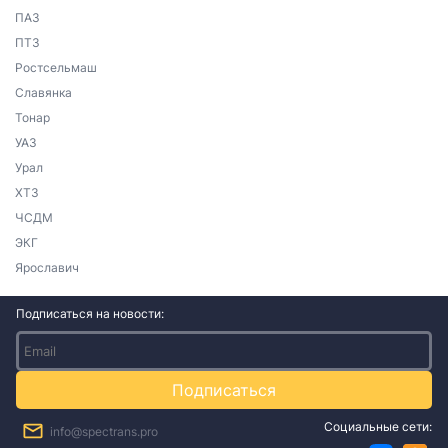
ПАЗ
ПТЗ
Ростсельмаш
Славянка
Тонар
УАЗ
Урал
ХТЗ
ЧСДМ
ЭКГ
Ярославич
Подписаться на новости:
Подписаться
Социальные сети:
info@spectrans.pro