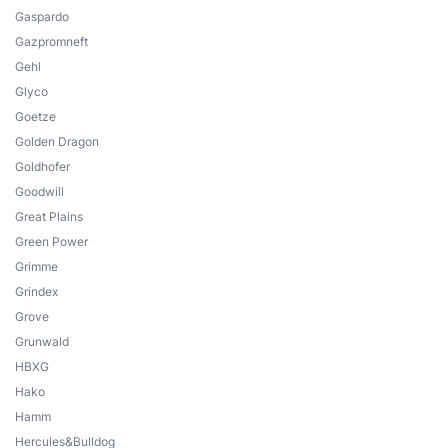
Gaspardo
Gazpromneft
Gehl
Glyco
Goetze
Golden Dragon
Goldhofer
Goodwill
Great Plains
Green Power
Grimme
Grindex
Grove
Grunwald
HBXG
Hako
Hamm
Hercules&Bulldog