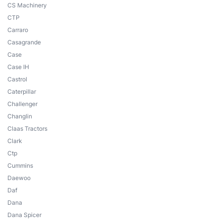
CS Machinery
CTP
Carraro
Casagrande
Case
Case IH
Castrol
Caterpillar
Challenger
Changlin
Claas Tractors
Clark
Ctp
Cummins
Daewoo
Daf
Dana
Dana Spicer