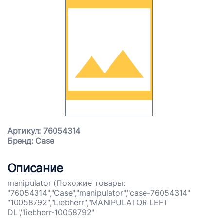
Артикул: 76054314
Бренд: Case
Описание
manipulator (Похожие товары:
"76054314","Case","manipulator","case-76054314"
"10058792","Liebherr","MANIPULATOR LEFT
DL","liebherr-10058792"