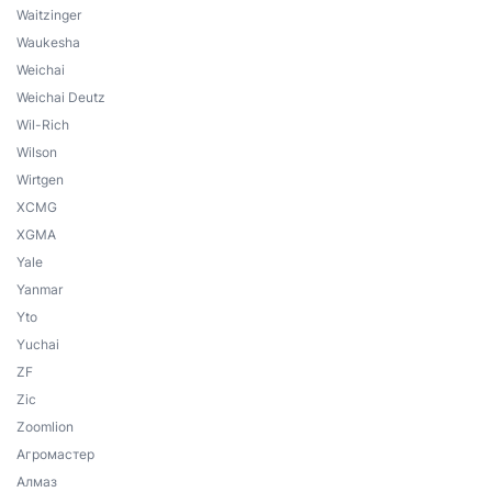
Waitzinger
Waukesha
Weichai
Weichai Deutz
Wil-Rich
Wilson
Wirtgen
XCMG
XGMA
Yale
Yanmar
Yto
Yuchai
ZF
Zic
Zoomlion
Агромастер
Алмаз