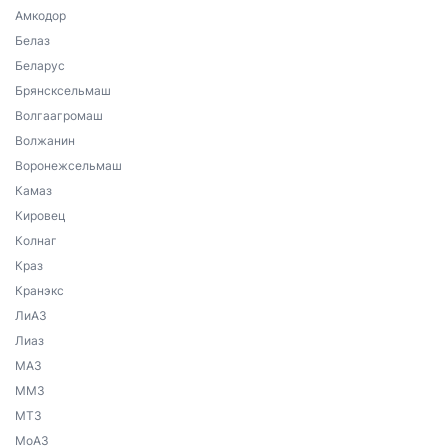
Амкодор
Белаз
Беларус
Брянсксельмаш
Волгаагромаш
Волжанин
Воронежсельмаш
Камаз
Кировец
Колнаг
Краз
Кранэкс
ЛиАЗ
Лиаз
МАЗ
ММЗ
МТЗ
МоАЗ