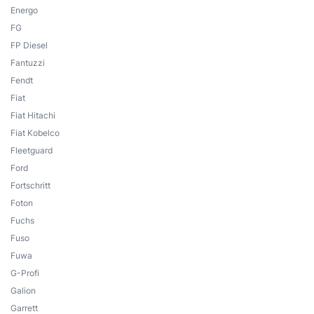
Energo
FG
FP Diesel
Fantuzzi
Fendt
Fiat
Fiat Hitachi
Fiat Kobelco
Fleetguard
Ford
Fortschritt
Foton
Fuchs
Fuso
Fuwa
G-Profi
Galion
Garrett